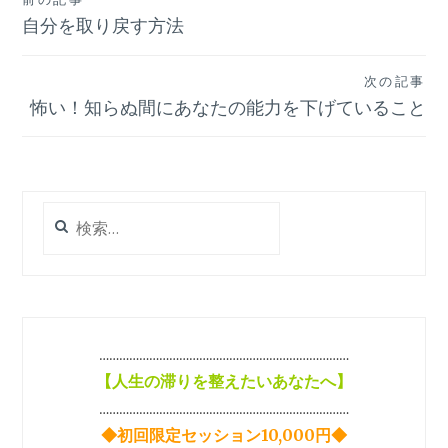
投
自分を取り戻す方法
稿
ナ
次の記事
ビ
怖い！知らぬ間にあなたの能力を下げていること
ゲ
ー
シ
検
索:
ョ
ン
…………………………………………………………………
【
人生の滞りを整えたいあなたへ】
…………………………………………………………………
◆初回限定セッション10,000円◆