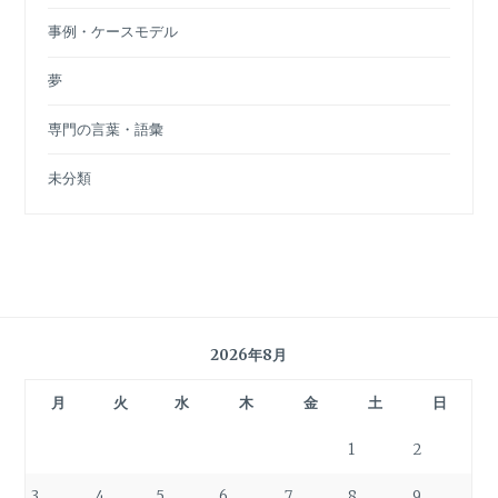
事例・ケースモデル
夢
専門の言葉・語彙
未分類
2026年8月
月
火
水
木
金
土
日
1
2
3
4
5
6
7
8
9