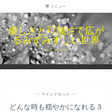
コ
メニュー
ン
テ
ン
優しさと可能性で広が
ツ
るみずみずしい世界
に
ス
キ
OUR VISION
ッ
プ
—
マインドセット
—
どんな時も穏やかになれる３