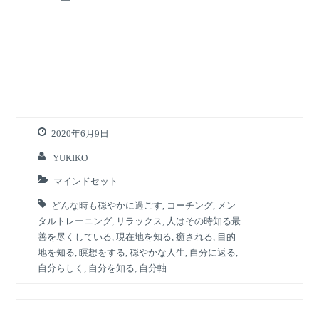
2020年6月9日
YUKIKO
マインドセット
どんな時も穏やかに過ごす
,
コーチング
,
メン
タルトレーニング
,
リラックス
,
人はその時知る最
善を尽くしている
,
現在地を知る
,
癒される
,
目的
地を知る
,
瞑想をする
,
穏やかな人生
,
自分に返る
,
自分らしく
,
自分を知る
,
自分軸