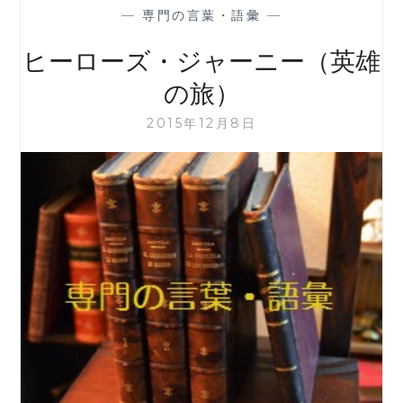
ミ
—
専門の言葉・語彙
—
ン
グ
ヒーローズ・ジャーニー（英雄
の旅）
2015年12月8日