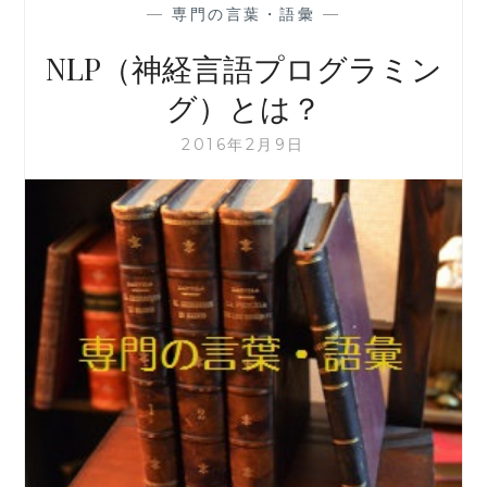
—
専門の言葉・語彙
—
NLP（神経言語プログラミン
グ）とは？
2016年2月9日