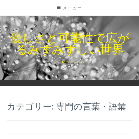
コ
メニュー
ン
テ
ン
優しさと可能性で広が
ツ
るみずみずしい世界
に
ス
キ
OUR VISION
ッ
プ
カテゴリー:
専門の言葉・語彙