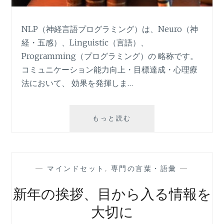
NLP（神経言語プログラミング）は、Neuro（神
経・五感）、Linguistic（言語）、
Programming（プログラミング）の 略称です。
コミュニケーション能力向上・目標達成・心理療
法において、 効果を発揮しま…
NLP（神
もっと読む
経
言
語
プ
—
マインドセット
,
専門の言葉・語彙
—
ロ
グ
新年の挨拶、目から入る情報を
ラ
ミ
大切に
ン