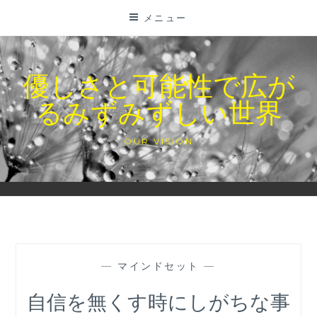
コ
メニュー
ン
テ
ン
優しさと可能性で広が
ツ
るみずみずしい世界
に
ス
キ
OUR VISION
ッ
プ
—
マインドセット
—
自信を無くす時にしがちな事