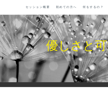
コ
セッション概要
初めての方へ
何をするの？
ン
テ
ン
ツ
に
優しさと可
ス
キ
ッ
プ