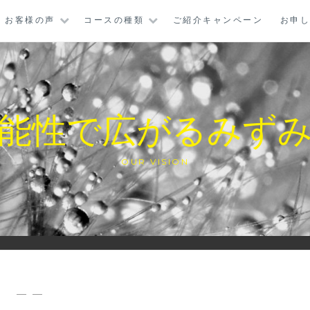
お客様の声
コースの種類
ご紹介キャンペーン
お申
能性で広がるみず
OUR VISION
— —