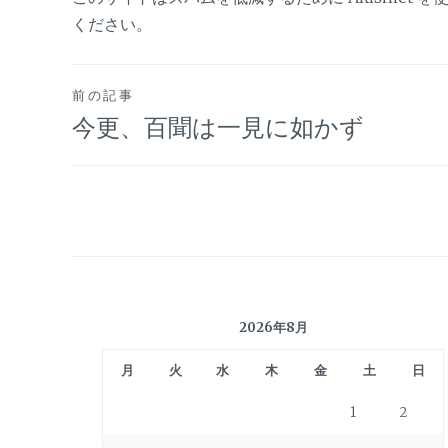
ください
。
投
前の記事
今更、百聞は一見に如かず
稿
ナ
ビ
ゲ
2026年8月
ー
月
火
水
木
金
土
日
シ
1
2