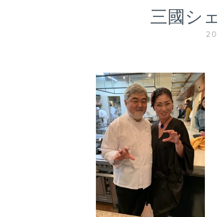
三國シ
2