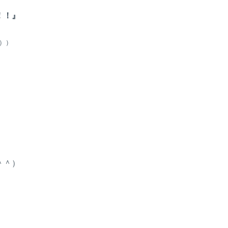
！！』
））
＾＾）