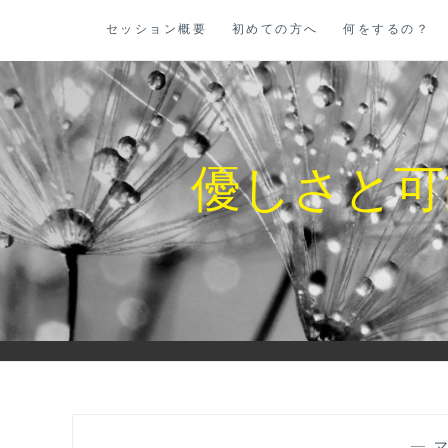
コ
セッション概要
初めての方へ
何をするの？
ン
テ
ン
ツ
に
優しさと可
ス
キ
ッ
プ
—