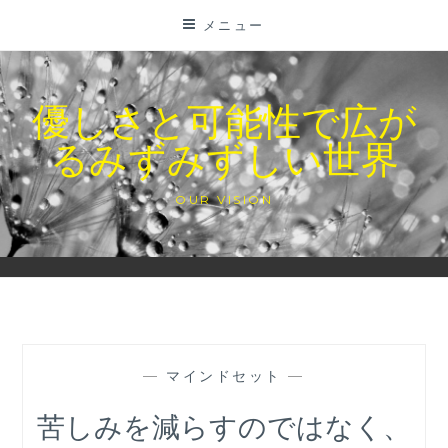
コ
メニュー
ン
テ
ン
優しさと可能性で広が
ツ
るみずみずしい世界
に
ス
キ
OUR VISION
ッ
プ
—
マインドセット
—
苦しみを減らすのではなく、