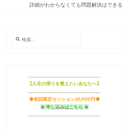
ビ
詳細がわからなくても問題解決はできる
ゲ
ー
シ
検
索:
ョ
ン
…………………………………………………………………
【
人生の滞りを整えたいあなたへ】
…………………………………………………………………
◆初回限定セッション10,000円◆
★ 申し込みはこちら ★
…………………………………………………………………