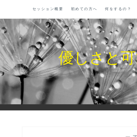
コ
セッション概要
初めての方へ
何をするの？
ン
テ
ン
ツ
に
優しさと可
ス
キ
ッ
プ
—