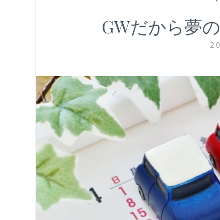
GWだから夢
2