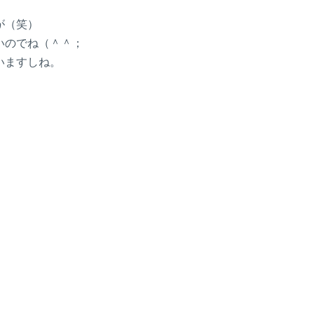
が（笑）
いのでね（＾＾；
いますしね。