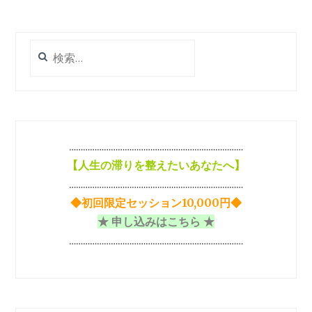
ゲ
ー
シ
検
索:
ョ
ン
…………………………………………………………………
【
人生の滞りを整えたいあなたへ】
…………………………………………………………………
◆初回限定セッション10,000円◆
★ 申し込みはこちら ★
…………………………………………………………………