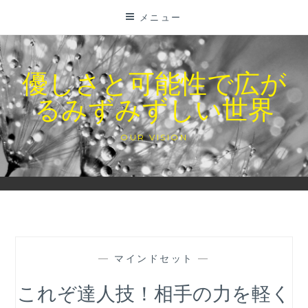
コ
メニュー
ン
テ
ン
優しさと可能性で広が
ツ
るみずみずしい世界
に
ス
キ
OUR VISION
ッ
プ
—
マインドセット
—
これぞ達人技！相手の力を軽く