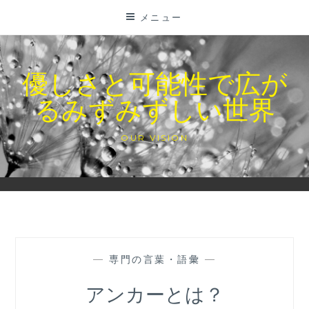
コ
メニュー
ン
テ
ン
優しさと可能性で広が
ツ
るみずみずしい世界
に
ス
キ
OUR VISION
ッ
プ
—
専門の言葉・語彙
—
アンカーとは？