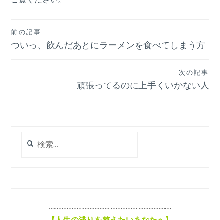
投
前の記事
ついっ、飲んだあとにラーメンを食べてしまう方
稿
ナ
次の記事
ビ
頑張ってるのに上手くいかない人
ゲ
ー
シ
検
索:
ョ
ン
…………………………………………………………………
【
人生の滞りを整えたいあなたへ】