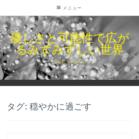
コ
メニュー
ン
テ
ン
優しさと可能性で広が
ツ
るみずみずしい世界
に
ス
キ
OUR VISION
ッ
プ
タグ:
穏やかに過ごす