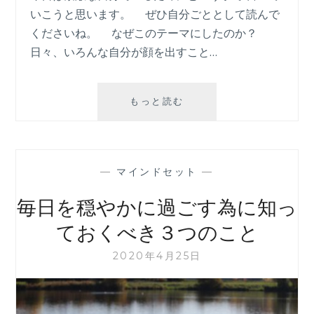
いこうと思います。 ぜひ自分ごととして読んで
くださいね。 なぜこのテーマにしたのか？
日々、いろんな自分が顔を出すこと…
素
もっと読む
敵
な
自
分
—
マインドセット
—
で
い
毎日を穏やかに過ごす為に知っ
る
た
ておくべき３つのこと
め
に
2020年4月25日