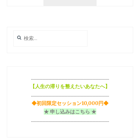
日
を
穏
や
か
検
に
索:
過
ご
す
為
に
…………………………………………………………………
知
【
人生の滞りを整えたいあなたへ】
っ
て
…………………………………………………………………
お
◆初回限定セッション10,000円◆
く
★ 申し込みはこちら ★
べ
き
…………………………………………………………………
３
つ