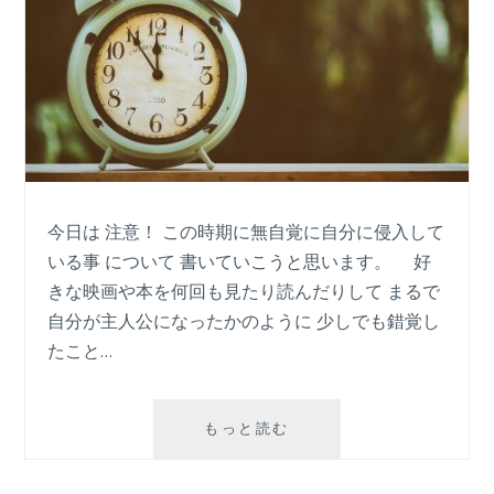
特
徴
今日は 注意！ この時期に無自覚に自分に侵入して
いる事 について 書いていこうと思います。 好
きな映画や本を何回も見たり読んだりして まるで
自分が主人公になったかのように 少しでも錯覚し
たこと…
注
もっと読む
意！
こ