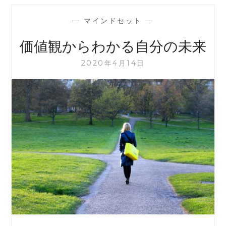
の
時
—
マインドセット
—
期
に
価値観からわかる自分の未来
無
自
2020年4月14日
覚
に
自
分
に
侵
入
し
て
い
る
事