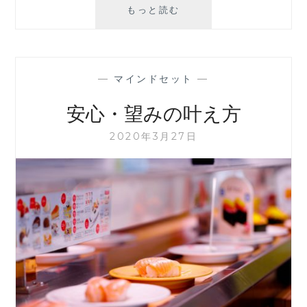
行
もっと読む
動
が
難
し
—
マインドセット
—
い
と
安心・望みの叶え方
思
っ
2020年3月27日
て
い
る
時
に
囚
わ
れ
て
い
る