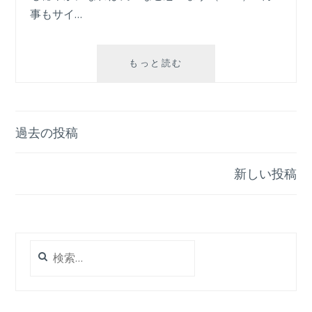
事もサイ…
今
もっと読む
何
を
手
放
投
過去の投稿
し、
稿
創
造
新しい投稿
ナ
す
る
ビ
の
ゲ
か？
検
ー
索:
シ
ョ