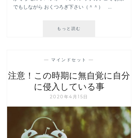
でもしながら おくつろぎ下さい（＾＾） …
ポ
もっと読む
ジ
テ
ィ
ブ
—
マインドセット
—
と
い
注意！この時期に無自覚に自分
う
罠
に侵入している事
に
引
2020年4月15日
っ
か
か
る
人
の