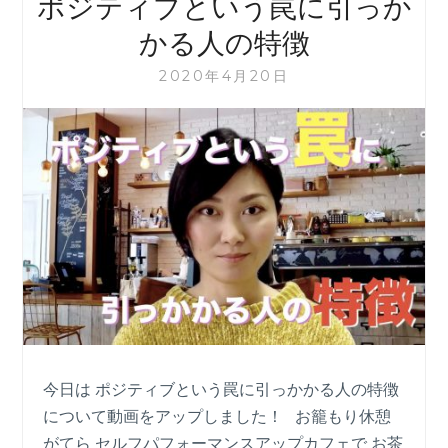
ポジティブという罠に引っか
き
寄
かる人の特徴
せ
る
2020年4月20日
６
ス
テ
ッ
プ
今日は ポジティブという罠に引っかかる人の特徴
について動画をアップしました！ お籠もり休憩
がてら セルフパフォーマンスアップカフェで お茶