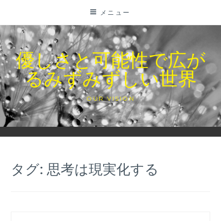
コ
メニュー
ン
テ
ン
優しさと可能性で広が
ツ
るみずみずしい世界
に
ス
キ
OUR VISION
ッ
プ
タグ:
思考は現実化する