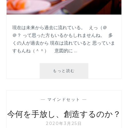
事
現在は未来から過去に流れている。 えっ（＠
＠？ って思った方もいるかもしれませんね。 多
くの人が過去から 現在は流れていると 思っていま
すもんね（＾＾） 意図的に …
安
もっと読む
心・
望
み
の
—
マインドセット
—
叶
え
今何を手放し、創造するのか？
方
2020年3月25日