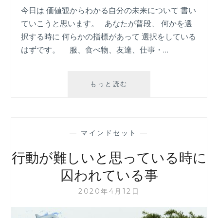
今日は 価値観からわかる自分の未来について 書い
ていこうと思います。 あなたが普段、 何かを選
択する時に 何らかの指標があって 選択をしている
はずです。 服、食べ物、友達、仕事・…
価
もっと読む
値
観
か
ら
—
マインドセット
—
わ
か
行動が難しいと思っている時に
る
自
囚われている事
分
の
2020年4月12日
未
来