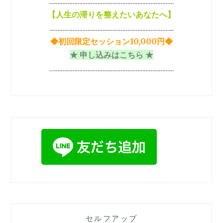
…………………………………………………………………
【
人生の滞りを整えたいあなたへ】
…………………………………………………………………
◆初回限定セッション10,000円◆
★ 申し込みはこちら ★
…………………………………………………………………
セルフアップ