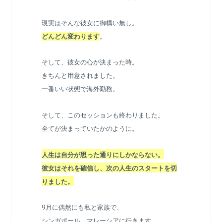
現実はそんな彼女に御構い無し。
どんどん変わります
。
そして、彼女の心が決まった時。
きちんと用意されました。
一番いい状態で海外勤務。
そして、このセッションも終わりました。
全てが決まっていたかのように。
人生は自分が思った通りにしかならない。
彼女はそれを確信し、次の人生のスタートを切
りました。
9月に偶然にも私と家族で、
シンガポール、マレーシアに行きます。