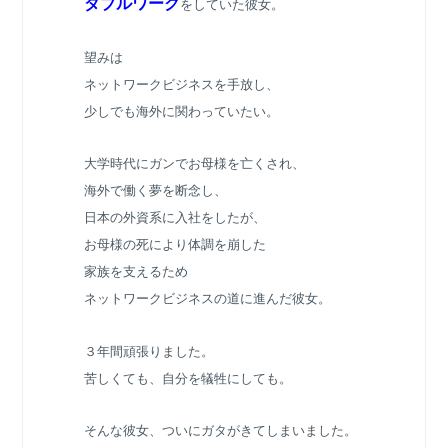
ダブルワーク
をしていた彼女。
望みは
ネットワークビジネスを手放し、
少しでも海外に関わっていたい。
大学時代にガンでお母様を亡くされ、
海外で働く夢を断念し、
日本の外資系に入社をしたが、
お母様の死により体調を崩した
家族を支えるため
ネットワークビジネスの道に進んだ彼女。
３年間頑張りました。
苦しくても、自分を犠牲にしても。
そんな彼女、ついにガタがきてしまいました。