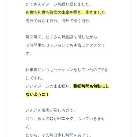
たくさんイメージも繰り返しました。
何度も何度も彼女の未来を描き、歩きました
。
海外で暮らす自分。海外で働く自分。
毎回毎回、たくさん無意識を感じながら、
２時間半のセッションでも本当にクタクタで
す。
仕事後にいつもセッションをしていたので余計
にですね。
いいイメージのまま眠り、
睡眠時間も無駄にし
ないように！
どんどん現実が変わるので、
時々、彼女の
頭がパニック
、ついていきませ
ん。
だから、その時は少し時間をあけて。