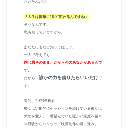
ただそれだけ。
『人生は簡単に180°変わるんですね』
そうなんです。
私も知っていますから。
あなたにもぜひ知ってほしい。
一人で考えても、
同じ思考のまま、だから今のあなたがあるんで
す。
誰かの力を借りたらいいだけ
だから、
で
す。
追記、2023年現在、
彼女は定期的にセッションを続けている彼女は
大陸を変え、一番望んでいた暖かい家庭を築き
未経験からハリウッド映画制作の道に進み、