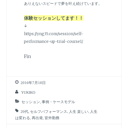
ありえないスピードで夢を叶え続けています。
体験セッションしてます！！
↓
https://yng35.com/session/self-
performance-up-trial-course1/
Fin
2016年7月18日
YUKIKO
セッション
,
事例・ケースモデル
20代
,
セルフパフォーマンス
,
人生 楽しい
,
人生
は変わる
,
再出発
,
皆外勤務