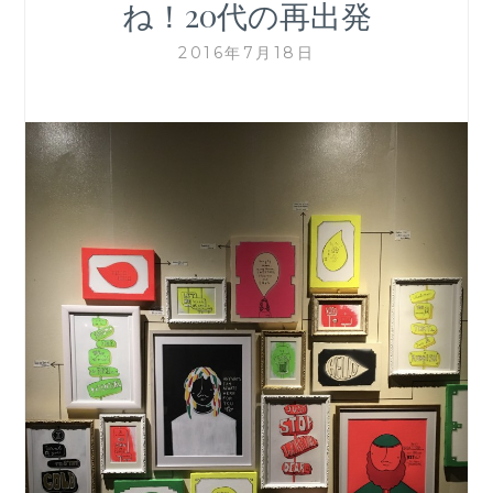
ね！20代の再出発
2016年7月18日