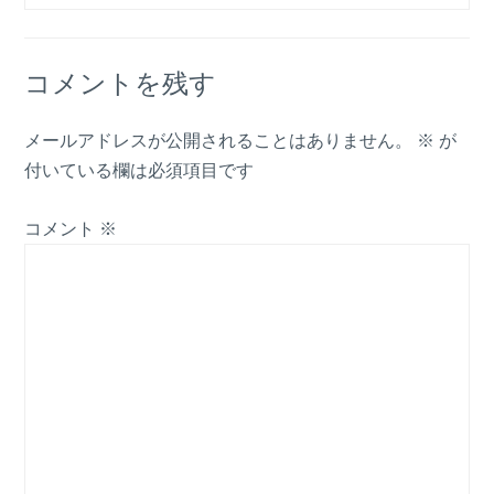
コメントを残す
メールアドレスが公開されることはありません。
※
が
付いている欄は必須項目です
コメント
※