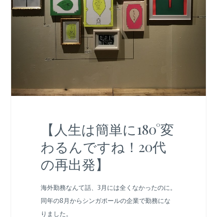
【人生は簡単に180°変
わるんですね！20代
の再出発】
海外勤務なんて話、3月には全くなかったのに。
同年の8月からシンガポールの企業で勤務にな
りました。