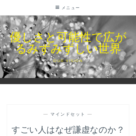
コ
メニュー
ン
テ
ン
優しさと可能性で広が
ツ
るみずみずしい世界
に
ス
キ
OUR VISION
ッ
プ
—
マインドセット
—
すごい人はなぜ謙虚なのか？