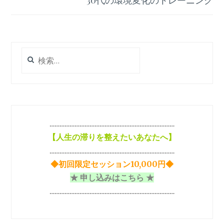
ビ
ゲ
ー
シ
検
索:
ョ
ン
…………………………………………………………………
【
人生の滞りを整えたいあなたへ】
…………………………………………………………………
◆初回限定セッション10,000円◆
★ 申し込みはこちら ★
…………………………………………………………………