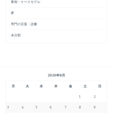
事例・ケースモデル
夢
専門の言葉・語彙
未分類
2026年8月
月
火
水
木
金
土
日
1
2
3
4
5
6
7
8
9