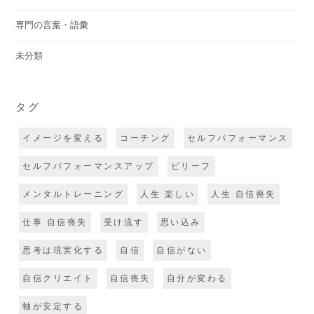
専門の言葉・語彙
未分類
タグ
イメージを変える
コーチング
セルフパフォーマンス
セルフパフォーマンスアップ
ビリーフ
メンタルトレーニング
人生 楽しい
人生 自信喪失
仕事 自信喪失
受け流す
思い込み
思考は現実化する
自信
自信がない
自信クリエイト
自信喪失
自分が変わる
軸が安定する