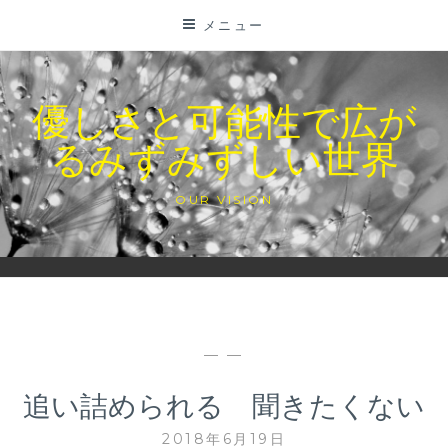
コ
メニュー
ン
テ
ン
優しさと可能性で広が
ツ
るみずみずしい世界
に
ス
キ
OUR VISION
ッ
プ
— —
追い詰められる 聞きたくない
2018年6月19日