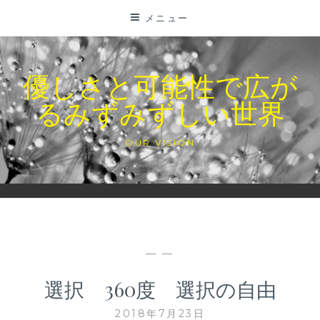
コ
メニュー
ン
テ
ン
優しさと可能性で広が
ツ
るみずみずしい世界
に
ス
キ
OUR VISION
ッ
プ
— —
選択 360度 選択の自由
2018年7月23日