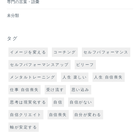
専門の言葉・語彙
未分類
タグ
イメージを変える
コーチング
セルフパフォーマンス
セルフパフォーマンスアップ
ビリーフ
メンタルトレーニング
人生 楽しい
人生 自信喪失
仕事 自信喪失
受け流す
思い込み
思考は現実化する
自信
自信がない
自信クリエイト
自信喪失
自分が変わる
軸が安定する