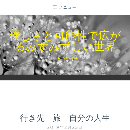
コ
メニュー
ン
テ
ン
優しさと可能性で広が
ツ
るみずみずしい世界
に
ス
キ
OUR VISION
ッ
プ
— —
行き先 旅 自分の人生
2019年2月25日