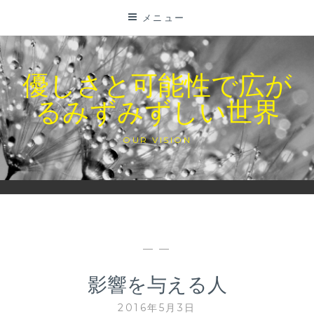
コ
メニュー
ン
テ
ン
優しさと可能性で広が
ツ
るみずみずしい世界
に
ス
キ
OUR VISION
ッ
プ
— —
影響を与える人
2016年5月3日