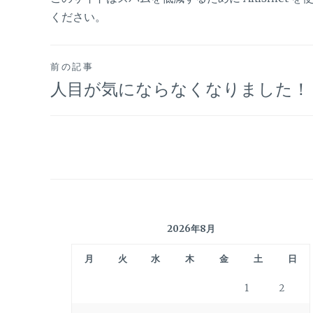
ください
。
投
前の記事
人目が気にならなくなりました！
稿
ナ
ビ
ゲ
2026年8月
ー
月
火
水
木
金
土
日
シ
1
2