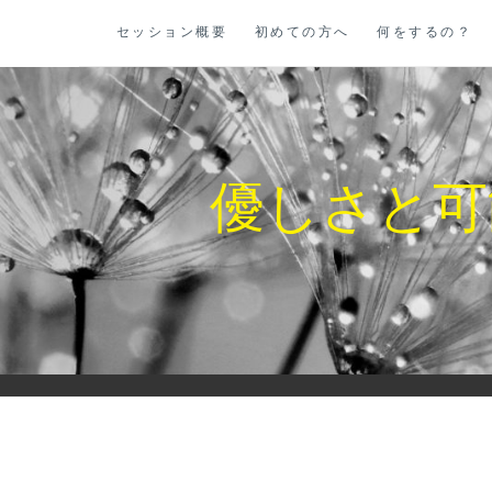
コ
セッション概要
初めての方へ
何をするの？
ン
テ
ン
ツ
に
優しさと可
ス
キ
ッ
プ