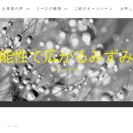
お客様の声
コースの種類
ご紹介キャンペーン
お申
能性で広がるみず
OUR VISION
— —