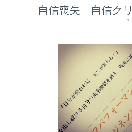
自信喪失 自信ク
2