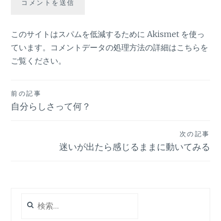
このサイトはスパムを低減するために Akismet を使っ
ています。
コメントデータの処理方法の詳細はこちらを
ご覧ください
。
投
前の記事
自分らしさって何？
稿
ナ
次の記事
ビ
迷いが出たら感じるままに動いてみる
ゲ
ー
シ
検
索:
ョ