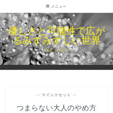
コ
メニュー
ン
テ
ン
優しさと可能性で広が
ツ
るみずみずしい世界
に
ス
キ
OUR VISION
ッ
プ
—
マインドセット
—
つまらない大人のやめ方