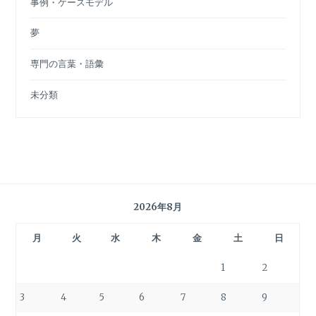
事例・ケースモデル
夢
専門の言葉・語彙
未分類
2026年8月
月
火
水
木
金
土
日
1
2
3
4
5
6
7
8
9