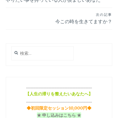
稿
ナ
次の記事
ビ
今この時を生きてますか？
ゲ
ー
シ
検
索:
ョ
ン
…………………………………………………………………
【
人生の滞りを整えたいあなたへ】
…………………………………………………………………
◆初回限定セッション10,000円◆
★ 申し込みはこちら ★