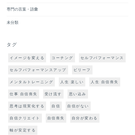
専門の言葉・語彙
未分類
タグ
イメージを変える
コーチング
セルフパフォーマンス
セルフパフォーマンスアップ
ビリーフ
メンタルトレーニング
人生 楽しい
人生 自信喪失
仕事 自信喪失
受け流す
思い込み
思考は現実化する
自信
自信がない
自信クリエイト
自信喪失
自分が変わる
軸が安定する