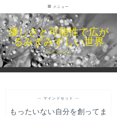
コ
メニュー
ン
テ
ン
優しさと可能性で広が
ツ
るみずみずしい世界
に
ス
キ
OUR VISION
ッ
プ
—
マインドセット
—
もったいない自分を創ってま