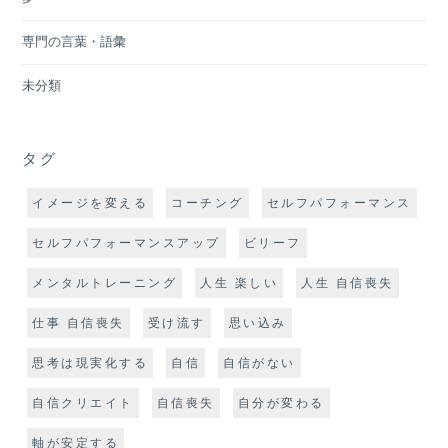
専門の言葉・語彙
未分類
タグ
イメージを変える
コーチング
セルフパフォーマンス
セルフパフォーマンスアップ
ビリーフ
メンタルトレーニング
人生 楽しい
人生 自信喪失
仕事 自信喪失
受け流す
思い込み
思考は現実化する
自信
自信がない
自信クリエイト
自信喪失
自分が変わる
軸が安定する