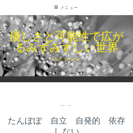
コ
メニュー
ン
テ
ン
優しさと可能性で広が
ツ
るみずみずしい世界
に
ス
キ
OUR VISION
ッ
プ
— —
たんぽぽ 自立 自発的 依存
しない