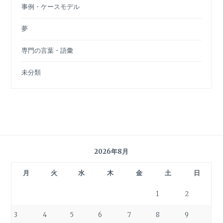
事例・ケースモデル
夢
専門の言葉・語彙
未分類
2026年8月
月
火
水
木
金
土
日
1
2
3
4
5
6
7
8
9