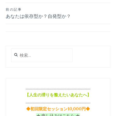
投
前の記事
あなたは依存型か？自発型か？
稿
ナ
ビ
ゲ
検
ー
索:
シ
ョ
ン
…………………………………………………………………
【
人生の滞りを整えたいあなたへ】
…………………………………………………………………
◆初回限定セッション10,000円◆
★ 申し込みはこちら ★