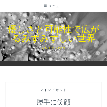
コ
メニュー
ン
テ
ン
優しさと可能性で広が
ツ
るみずみずしい世界
に
ス
キ
OUR VISION
ッ
プ
—
マインドセット
—
勝手に笑顔