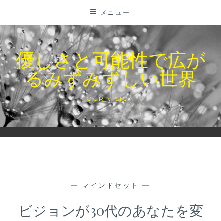
コ
メニュー
ン
テ
ン
優しさと可能性で広が
ツ
るみずみずしい世界
に
ス
キ
OUR VISION
ッ
プ
—
マインドセット
—
ビジョンが30代のあなたを変