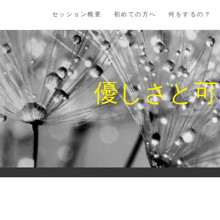
コ
セッション概要
初めての方へ
何をするの？
ン
テ
ン
ツ
に
優しさと可
ス
キ
ッ
プ