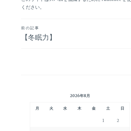
ください
。
投
前の記事
【冬眠力】
稿
ナ
ビ
ゲ
2026年8月
ー
月
火
水
木
金
土
日
シ
1
2