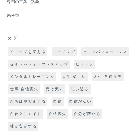
専門の言葉・語彙
未分類
タグ
イメージを変える
コーチング
セルフパフォーマンス
セルフパフォーマンスアップ
ビリーフ
メンタルトレーニング
人生 楽しい
人生 自信喪失
仕事 自信喪失
受け流す
思い込み
思考は現実化する
自信
自信がない
自信クリエイト
自信喪失
自分が変わる
軸が安定する