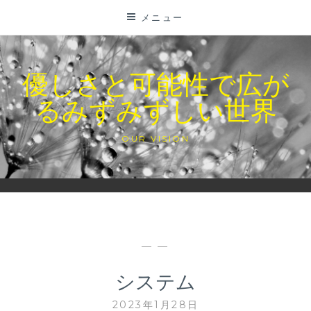
コ
メニュー
ン
テ
ン
優しさと可能性で広が
ツ
るみずみずしい世界
に
ス
キ
OUR VISION
ッ
プ
— —
システム
2023年1月28日