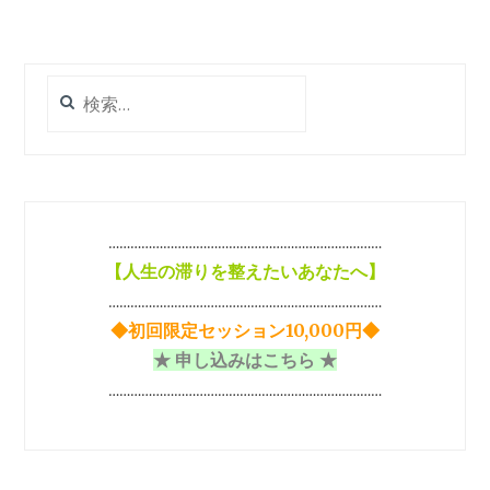
に
な
っ
て
検
良
索:
い
人」
と
「幸
せ
…………………………………………………………………
に
【
人生の滞りを整えたいあなたへ】
な
っ
…………………………………………………………………
て
◆初回限定セッション10,000円◆
は
★ 申し込みはこちら ★
い
け
…………………………………………………………………
な
い
人」