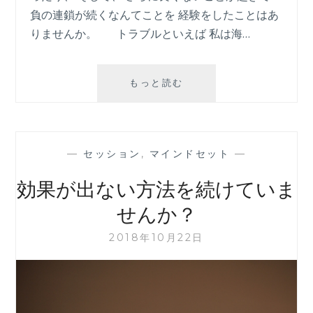
負の連鎖が続くなんてことを 経験をしたことはあ
りませんか。 トラブルといえば 私は海…
ト
もっと読む
ラ
ブ
ル
が
—
セッション
,
マインドセット
—
起
き
効果が出ない方法を続けていま
た
時
せんか？
の
負
2018年10月22日
の
連
鎖
を
起