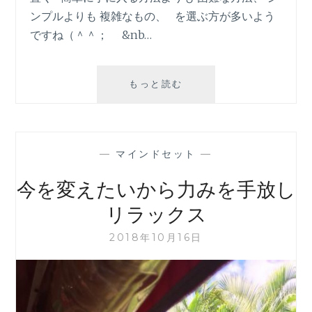
ンプルよりも 複雑なもの、 を選ぶ方が多いよう
ですね（＾＾； &nb…
人
もっと読む
は
な
ぜ
か、
—
マインドセット
—
難
し
今を変えたいから力みを手放し
い
も
リラックス
の
に、
2018年10月16日
複
雑
な
も