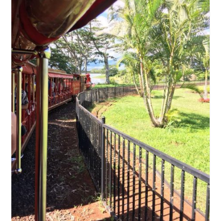
の
に、
価
値
を
置
く