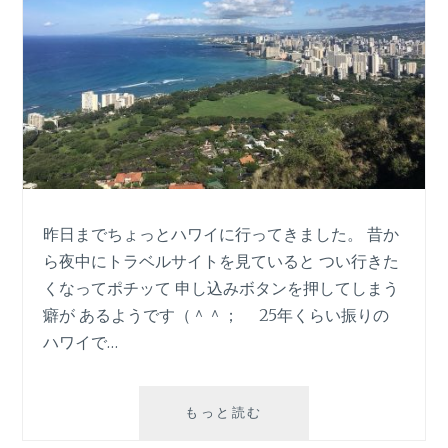
り
返
す
人
昨日までちょっとハワイに行ってきました。 昔か
ら夜中にトラベルサイトを見ていると つい行きた
くなってポチッて 申し込みボタンを押してしまう
癖が あるようです（＾＾； 25年くらい振りの
ハワイで…
「幸
もっと読む
せ