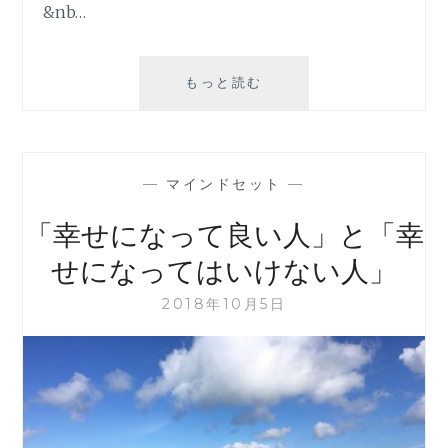
&nb…
自
もっと読む
分
で
答
え
—
マインドセット
—
を
出
「幸せになって良い人」と「幸
し
た
せになってはいけない人」
い！
と
2018年10月5日
同
じ
こ
と
を
繰