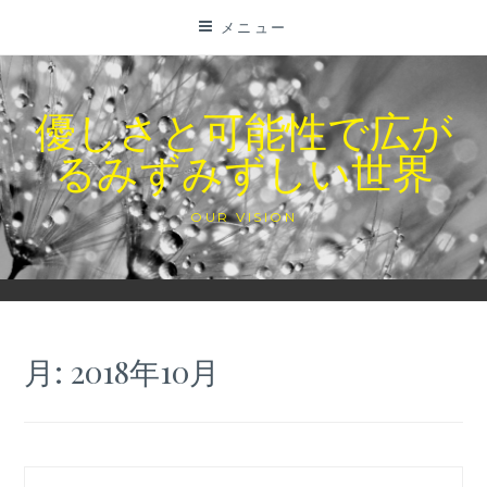
コ
メニュー
ン
テ
ン
優しさと可能性で広が
ツ
るみずみずしい世界
に
ス
キ
OUR VISION
ッ
プ
月:
2018年10月