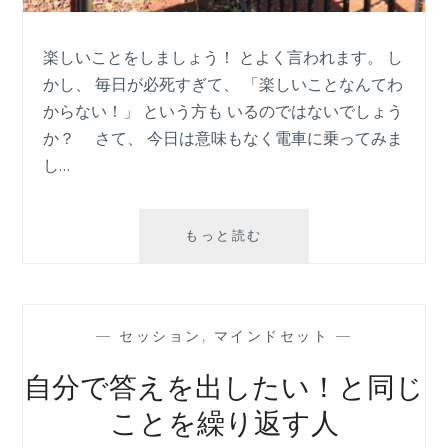
楽しいことをしましょう！ とよく言われます。 し
かし、 毎日が必死すぎて、 「楽しいことなんてわ
からない！」 という方も いるのではないでしょう
か？ さて、 今日は意味もなく電車に乗ってみま
し…
今
もっと読む
を
変
え
た
—
セッション
,
マインドセット
—
い
か
自分で答えを出したい！と同じ
ら
力
ことを繰り返す人
み