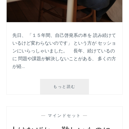
先日、 「１５年間、自己啓発系の本を 読み続けて
いるけど変わらないのです」 という方が セッショ
ンにいらっしゃいました。 長年、続けているの
に 問題や課題が解決しないことがある、 多くの方
が経…
効
もっと読む
果
が
出
な
—
マインドセット
—
い
方