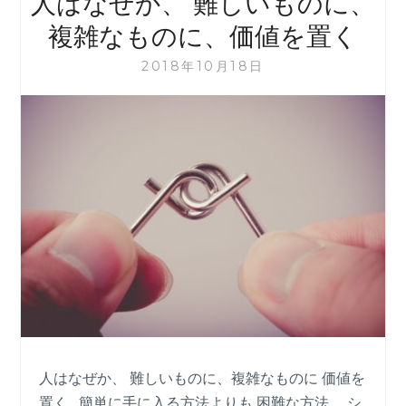
人はなぜか、 難しいものに、
法
を
複雑なものに、価値を置く
続
け
2018年10月18日
て
い
ま
せ
ん
か？
人はなぜか、 難しいものに、複雑なものに 価値を
置く 簡単に手に入る方法よりも 困難な方法、 シ