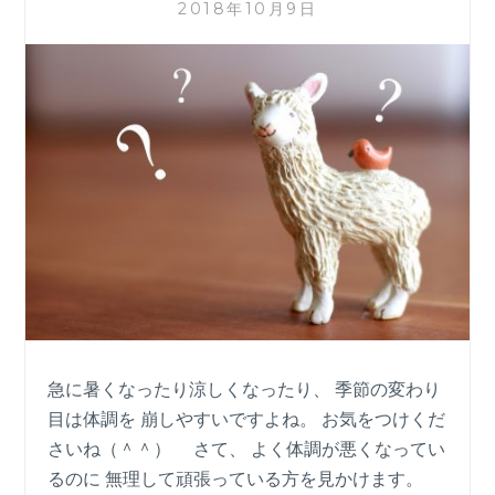
を
2018年10月9日
手
放
し
リ
ラ
ッ
ク
ス
急に暑くなったり涼しくなったり、 季節の変わり
目は体調を 崩しやすいですよね。 お気をつけくだ
さいね（＾＾） さて、 よく体調が悪くなってい
るのに 無理して頑張っている方を見かけます。