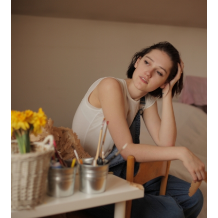
こ
さ
な
い
方
法