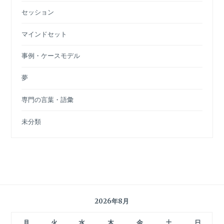
セッション
マインドセット
事例・ケースモデル
夢
専門の言葉・語彙
未分類
2026年8月
月
火
水
木
金
土
日