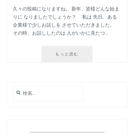
久々の投稿になりますね。 新年、皆様どんな始ま
りに なりましたでしょうか？ 私は 先日、ある
企業様で少しお話しを させていただきました。
その時、お話ししたのは 人がいかに見たつ…
今
もっと読む
の
見
て
い
る
検
つ
索:
も
り
に
ど
れ
…………………………………………………………………
だ