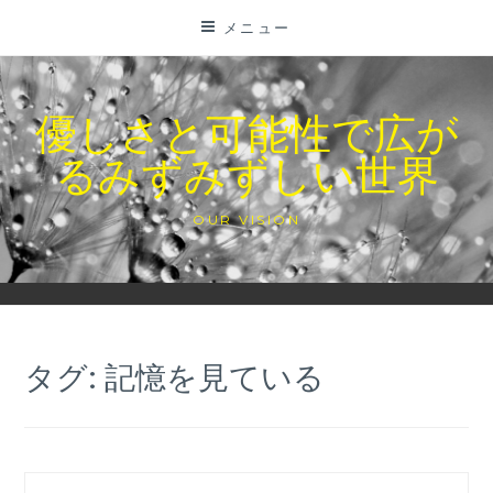
コ
メニュー
ン
テ
ン
優しさと可能性で広が
ツ
るみずみずしい世界
に
ス
キ
OUR VISION
ッ
プ
タグ:
記憶を見ている