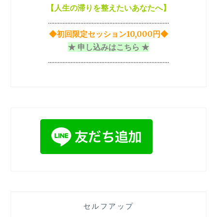
【
人生の滞りを整えたいあなたへ】
け
気
…………………………………………………………………
付
◆初回限定セッション10,000円◆
け
★ 申し込みはこちら ★
る
か？
…………………………………………………………………
セルフアップ