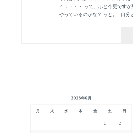
＾；・・・ っで、ふと今更ですが
やっているのかな？ っと。 自分
2026年8月
月
火
水
木
金
土
日
1
2