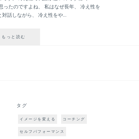
思ったのですよね、 私はなぜ長年、 冷え性を
と対話しながら、 冷え性をや…
狭
もっと読む
い
視
点
で
失
敗
す
る
理
由
タグ
イメージを変える
コーチング
セルフパフォーマンス