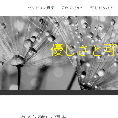
コ
セッション概要
初めての方へ
何をするの？
ン
テ
ン
ツ
に
優しさと可
ス
キ
ッ
プ
タグ:
狭い視点