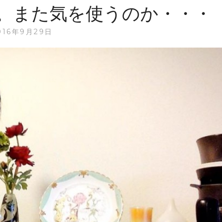
か
。また気を使うのか・・・
り
が
016年9月29日
消
え
る
と
慢
性
疲
労
も
改
善
す
る
の？