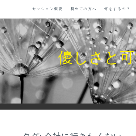
コ
セッション概要
初めての方へ
何をするの？
ン
テ
ン
ツ
に
優しさと可
ス
キ
ッ
プ
タグ:
会社に行きたくない