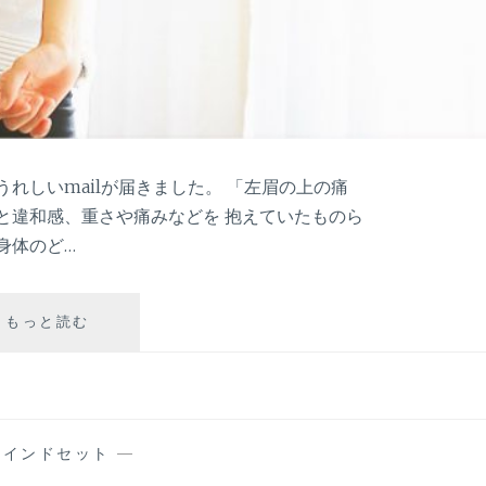
れしいmailが届きました。 「左眉の上の痛
と違和感、重さや痛みなどを 抱えていたものら
身体のど…
な
もっと読む
ぜ
心
の
引
っ
マインドセット
—
か