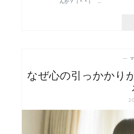
んか？（＾＾） …
—
なぜ心の引っかかり
2