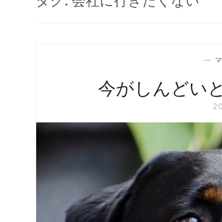
—
今がしんどい
2