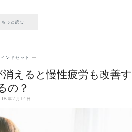
今
もっと読む
が
し
ん
ど
い
マインドセット
—
と
思
が消えると慢性疲労も改善す
っ
た
るの？
時
に
018年7月14日
す
る
こ
と