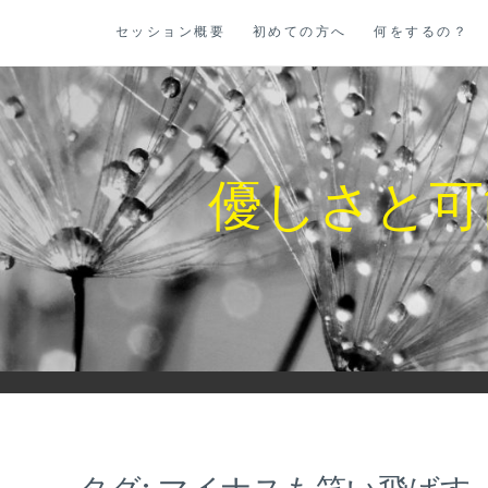
コ
セッション概要
初めての方へ
何をするの？
ン
テ
ン
ツ
に
優しさと可
ス
キ
ッ
プ
タグ:
マイナスも笑い飛ばす