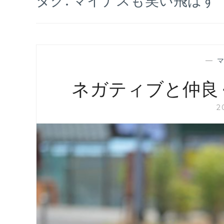
—
ネガティブと仲良
2