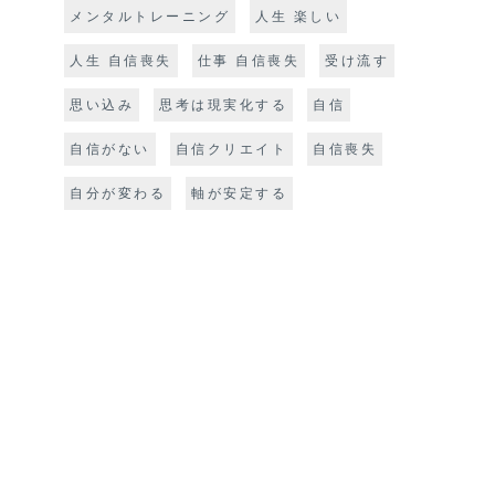
へ。
メンタルトレーニング
人生 楽しい
人生 自信喪失
仕事 自信喪失
受け流す
思い込み
思考は現実化する
自信
自信がない
自信クリエイト
自信喪失
自分が変わる
軸が安定する