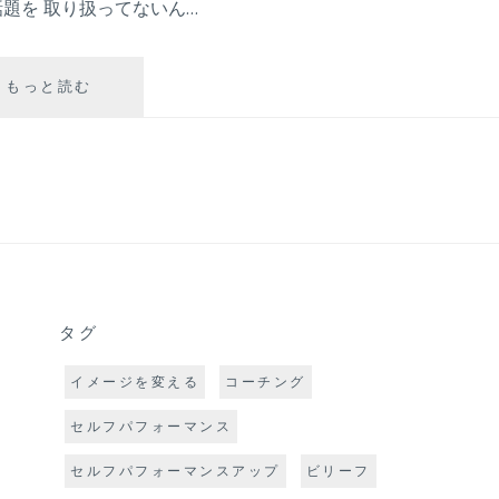
題を 取り扱ってないん…
ネ
もっと読む
ガ
テ
ィ
ブ
と
仲
良
く
な
り
タグ
過
ぎ
イメージを変える
コーチング
た
セルフパフォーマンス
あ
な
セルフパフォーマンスアップ
ビリーフ
た