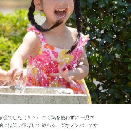
事会でした（＾＾） 全く気を使わずに 一見ネ
的には笑い飛ばして 終わる、楽なメンバーです