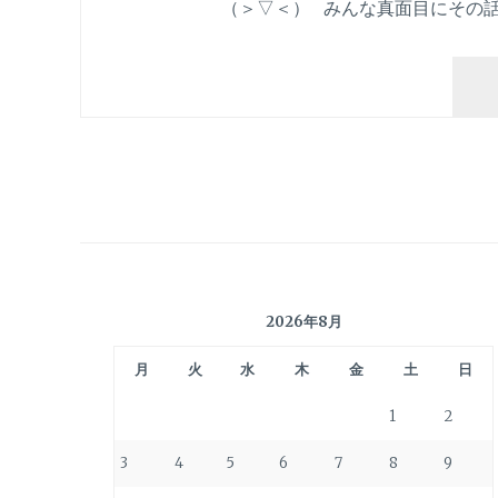
（＞▽＜） みんな真面目にその話
2026年8月
月
火
水
木
金
土
日
1
2
3
4
5
6
7
8
9