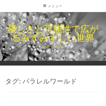
コ
メニュー
ン
テ
ン
優しさと可能性で広が
ツ
るみずみずしい世界
に
ス
キ
OUR VISION
ッ
プ
タグ:
パラレルワールド