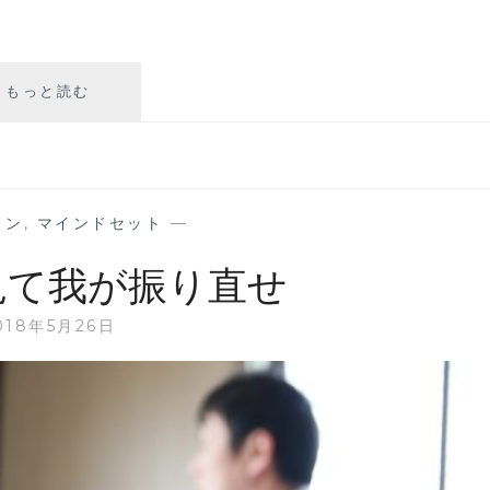
そ
もっと読む
の
無
意
識
の
ョン
,
マインドセット
—
行
動
見て我が振り直せ
を
受
018年5月26日
け
入
れ
る
か？