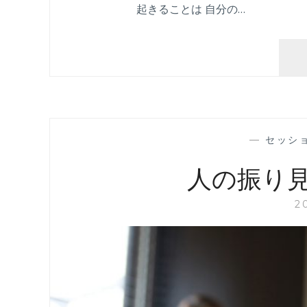
起きることは 自分の…
—
セッシ
人の振り
2