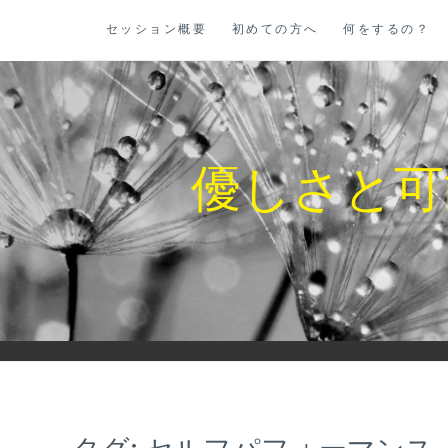
コ
セッション概要
初めての方へ
何をするの？
ン
テ
ン
ツ
に
優しさと可
ス
キ
ッ
プ
タグ:
セルフパフォーマンス