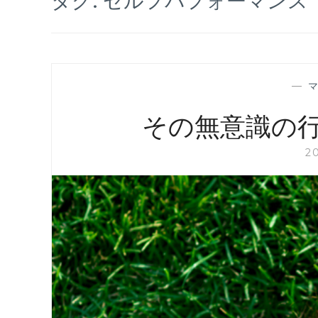
—
その無意識の
2