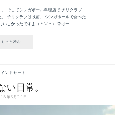
。 そしてシンガポール料理店で チリクラブ・
。 チリクラブは以前、 シンガポールで食べた
おいしかったですよ（＾▽＾） 皆は一…
人
もっと読む
の
振
り
見
て
マインドセット
—
我
が
ない日常。
振
り
018年5月24日
直
せ