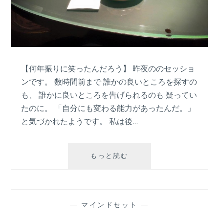
【何年振りに笑ったんだろう】 昨夜ののセッショ
ンです。 数時間前まで 誰かの良いところを探すの
も、 誰かに良いところを告げられるのも 疑ってい
たのに。 「自分にも変わる能力があったんだ。」
と気づかれたようです。 私は後…
「自
もっと読む
分
に
も
変
—
マインドセット
—
わ