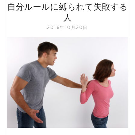
る
自分ルールに縛られて失敗する
能
力
人
が
あ
2016年10月20日
っ
た
ん
だ。」
と
気
づ
い
た
瞬
間・・・