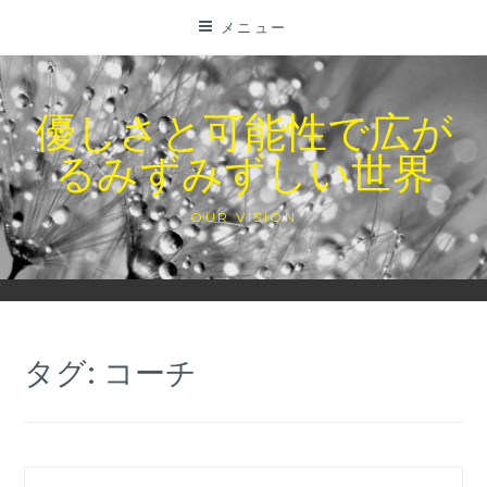
コ
メニュー
ン
テ
ン
優しさと可能性で広が
ツ
るみずみずしい世界
に
ス
キ
OUR VISION
ッ
プ
タグ:
コーチ