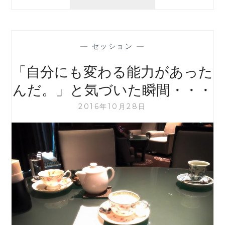
な
の
に
状
—
セッション
—
況
が
「自分にも変わる能力があった
変
え
んだ。」と気づいた瞬間・・・
ら
れ
2016年10月28日
な
い
時