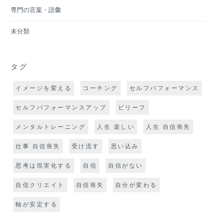
専門の言葉・語彙
未分類
タグ
イメージを変える
コーチング
セルフパフォーマンス
セルフパフォーマンスアップ
ビリーフ
メンタルトレーニング
人生 楽しい
人生 自信喪失
仕事 自信喪失
受け流す
思い込み
思考は現実化する
自信
自信がない
自信クリエイト
自信喪失
自分が変わる
軸が安定する