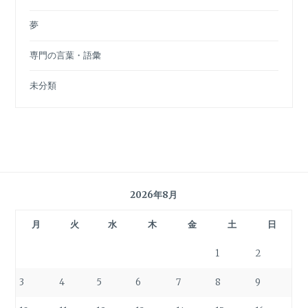
夢
専門の言葉・語彙
未分類
2026年8月
月
火
水
木
金
土
日
1
2
3
4
5
6
7
8
9