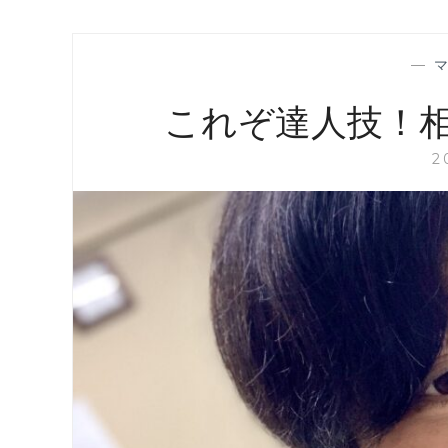
—
これぞ達人技！
2