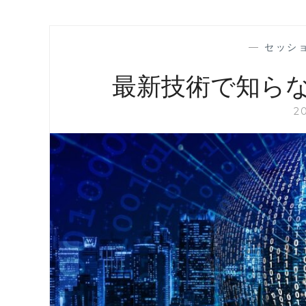
—
セッシ
最新技術で知ら
2