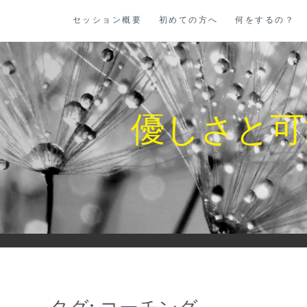
コ
セッション概要
初めての方へ
何をするの？
ン
テ
ン
ツ
に
優しさと可
ス
キ
ッ
プ
タグ:
コーチング