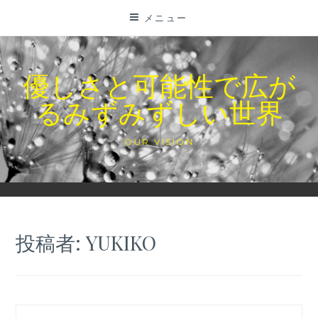
コ
メニュー
ン
テ
ン
優しさと可能性で広が
ツ
るみずみずしい世界
に
ス
キ
OUR VISION
ッ
プ
投稿者:
YUKIKO