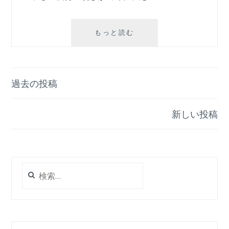
当
もっと読む
た
り
前
は
投
過去の投稿
本
稿
当
に
新しい投稿
ナ
当
た
ビ
り
ゲ
前
な
検
ー
の
索:
シ
か？
ョ