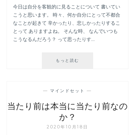
今日は自分を客観的に見ることについて 書いてい
こうと思います。 時々、何か自分にとって不都合
なことが起きて 辛かったり、悲しかったりするこ
とって ありますよね。 そんな時、 なんでいつも
こうなるんだろう？ って思ったりす…
問
もっと読む
題
は
こ
う
—
マインドセット
—
し
て
当たり前は本当に当たり前なの
消
え
か？
る
2020年10月18日