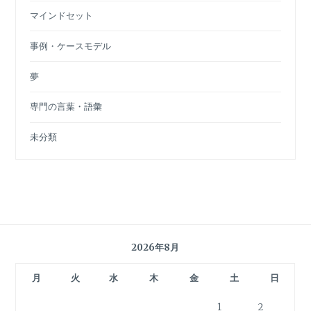
マインドセット
事例・ケースモデル
夢
専門の言葉・語彙
未分類
2026年8月
月
火
水
木
金
土
日
1
2