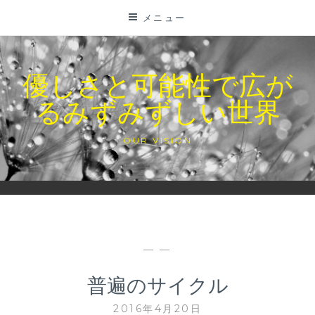
コ
メニュー
ン
テ
ン
優しさと可能性で広が
ツ
るみずみずしい世界
に
ス
キ
OUR VISION
ッ
プ
— —
普遍のサイクル
2016年4月20日