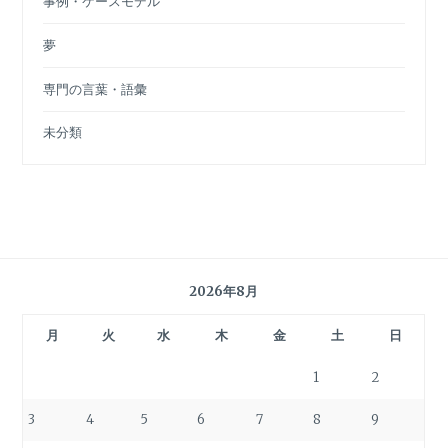
事例・ケースモデル
夢
専門の言葉・語彙
未分類
2026年8月
月
火
水
木
金
土
日
1
2
3
4
5
6
7
8
9