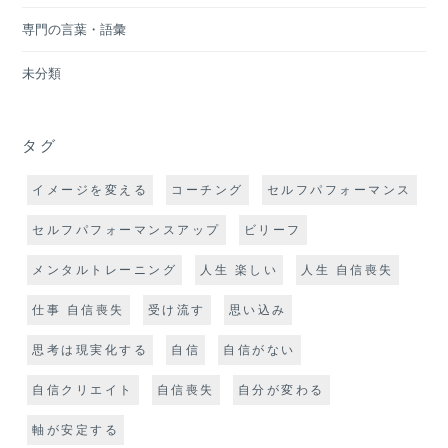
専門の言葉・語彙
未分類
タグ
イメージを変える
コーチング
セルフパフォーマンス
セルフパフォーマンスアップ
ビリーフ
メンタルトレーニング
人生 楽しい
人生 自信喪失
仕事 自信喪失
受け流す
思い込み
思考は現実化する
自信
自信がない
自信クリエイト
自信喪失
自分が変わる
軸が安定する