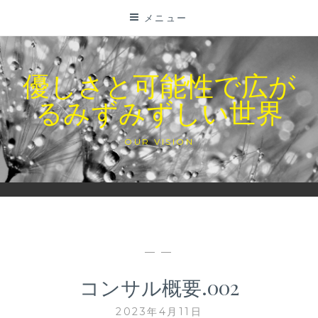
コ
メニュー
ン
テ
ン
優しさと可能性で広が
ツ
るみずみずしい世界
に
ス
キ
OUR VISION
ッ
プ
— —
コンサル概要.002
2023年4月11日